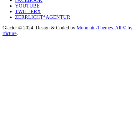
FACEBOOK
YOUTUBE
TWITTERX
ZERRLICHT*AGENTUR
Glacier © 2024. Design & Coded by
Mountain-Themes. All © by
rficture
.